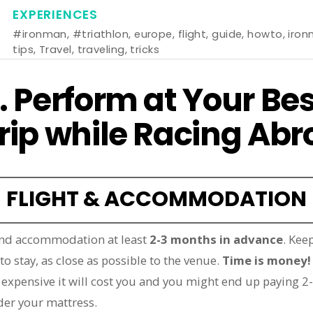
EXPERIENCES
#ironman
,
#triathlon
,
europe
,
flight
,
guide
,
howto
,
iron
tips
,
Travel
,
traveling
,
tricks
. Perform at Your Be
Trip while Racing Ab
FLIGHT & ACCOMMODATION
 and accommodation at least
2-3 months in advance
. Kee
to stay, as close as possible to the venue.
Time is money!
 expensive it will cost you and you might end up paying 2-
er your mattress.