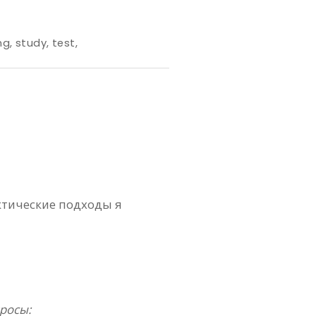
ng
,
study
,
test
,
ктические подходы я
просы: