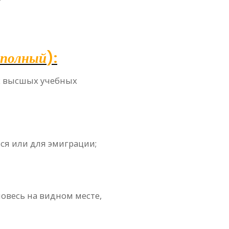
 полный
):
ых высшых учебных
тся или для эмиграции;
повесь на видном месте,