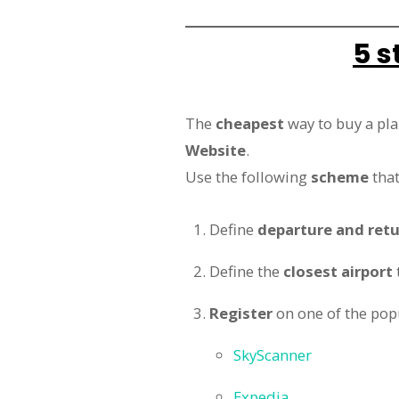
5 s
The
cheapest
way to buy a plan
Website
.
Use the following
scheme
that
Define
departure and ret
Define the
closest airport
Register
on one of the po
SkyScanner
Expedia