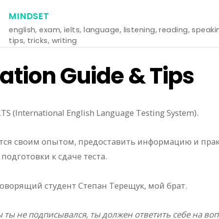
MINDSET
english
,
exam
,
ielts
,
language
,
listening
,
reading
,
speaki
tips
,
tricks
,
writing
ration Guide & Tips
S (International English Language Testing System).
лится своим опытом, предоставить информацию и пра
подготовки к сдаче теста.
говорящий студент Степан Терещук, мой брат.
бы ты не подписывался, ты должен ответить себе на во