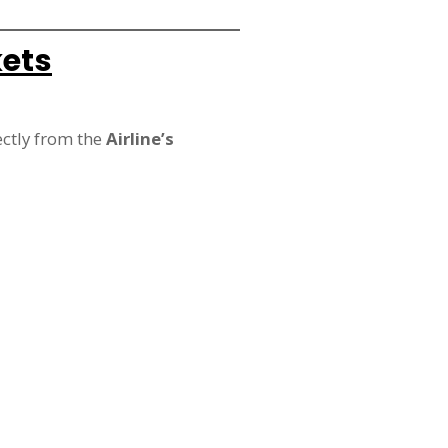
kets
ectly from the
Airline’s