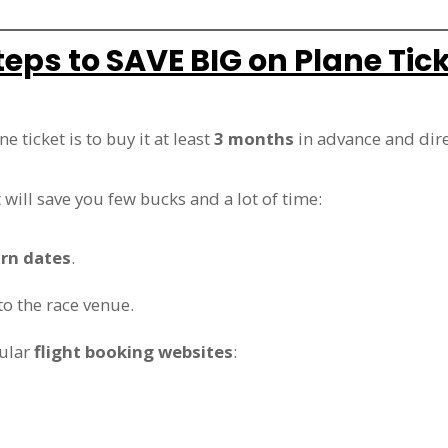
teps to SAVE BIG on Plane Tic
e ticket is to buy it at least
3 months
in advance and dir
 will save you few bucks and a lot of time:
urn dates
.
to the race venue.
pular
flight booking websites
: