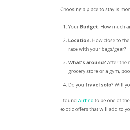
Choosing a place to stay is mo
Your
Budget
. How much ar
Location
. How close to the
race with your bags/gear?
What’s around
? After the
grocery store or a gym, poo
Do you
travel solo
? Will y
I found
Airbnb
to be one of th
exotic offers that will add to 