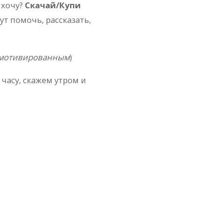
 хочу?
Скачай/Купи
т помочь, рассказать,
я мотивированным
)
 часу, скажем утром и