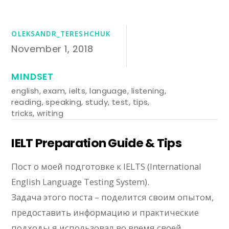
OLEKSANDR_TERESHCHUK
November 1, 2018
MINDSET
english
,
exam
,
ielts
,
language
,
listening
,
reading
,
speaking
,
study
,
test
,
tips
,
tricks
,
writing
IELT Preparation Guide & Tips
Пост о моей подготовке к IELTS (International
English Language Testing System).
Задача этого поста – поделится своим опытом,
предоставить информацию и практические
подходы я использовал во время своей