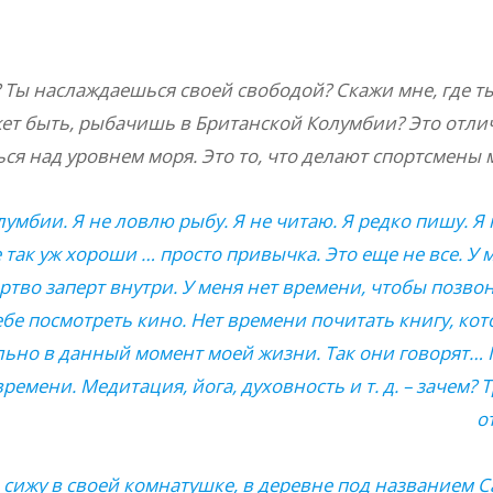
 Ты наслаждаешься своей свободой? Скажи мне, где т
жет быть, рыбачишь в Британской Колумбии? Это отли
ся над уровнем моря. Это то, что делают спортсмены
олумбии. Я не ловлю рыбу. Я не читаю. Я редко пишу. Я
так уж хороши … просто привычка. Это еще не все. У м
ртво заперт внутри. У меня нет времени, чтобы позво
ебе посмотреть кино. Нет времени почитать книгу, кот
ально в данный момент моей жизни. Так они говорят… Г
времени. Медитация, йога, духовность и т. д. – зачем? 
о
о сижу в своей комнатушке, в деревне под названием 