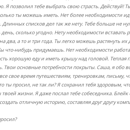
. Я позволил тебе выбрать свою страсть. Действуй! Ты
колько ты можешь иметь. Нет более необходимости ид
. Длинных списков дел так же нету. Тебе больше не ну
 день, сколько угодно. Нету необходимости вставать ра
а два, а то и три года. Ты легко можешь растянуть их д
 Ты что-нибудь придумаешь. Нет необходимости работа
есть хорошую еду и иметь крышу над головой. Теплая п
 Твои основные потребности покрыты. Саша, я обо все
се свое время путешествиям, тренировкам, письму, ч
что ты просил, не так ли? Я сохранил тебя здоровым, ч
 твоей жизни. Я даже послал тебе собеседника. Блей
создать отличную историю, составляя друг другу ком
 просил?