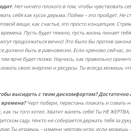
ходит
. Нет ничего плохого в том, чтобы чувствовать с
вать себя как кусок дерьма. Пойми – это пройдет. Не 
ртовой вещи, как счастье, это просто концепция. Стре
времена. Пусть будет тяжело, пусть жизнь пинает тебя
могут продолжаться вечно! Это было бы против закон
Все должно быть в равновесии. Если хреново сейчас, з
 тем ярче будет позже. Научись, как правильно ориен
зовать свою энергию и ресурсы. Ты всегда можешь что
чтобы высидеть с твом дискомфортом?
Достаточно 
 времена?
Черт побери, перестань плакать и совать но
 как ты того хотел. Хватит жалеть себя! Ты НЕ ЖЕРТВА,
етском саду. Никто не собирается держать тебя за руку
торую Ты играешь – измени чертову игру, если можешь 