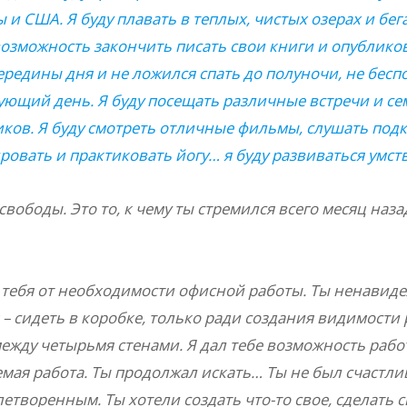
 и США. Я буду плавать в теплых, чистых озерах и бе
возможность закончить писать свои книги и опублико
середины дня и не ложился спать до полуночи, не бес
дующий день. Я буду посещать различные встречи и сем
ов. Я буду смотреть отличные фильмы, слушать подк
ировать и практиковать йогу… я буду развиваться умст
вободы. Это то, к чему ты стремился всего месяц наза
тебя от необходимости офисной работы. Ты ненавидел
 – сидеть в коробке, только ради создания видимости 
между четырьмя стенами. Я дал тебе возможность рабо
ая работа. Ты продолжал искать… Ты не был счастлив 
летворенным. Ты хотели создать что-то свое, сделать 