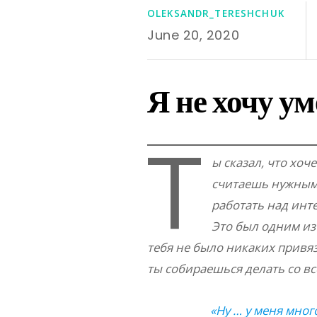
OLEKSANDR_TERESHCHUK
June 20, 2020
Я не хочу у
Т
ы сказал, что хоч
считаешь нужным.
работать над инт
Это был одним из 
тебя не было никаких привяз
ты собираешься делать со в
«Ну … у меня мног